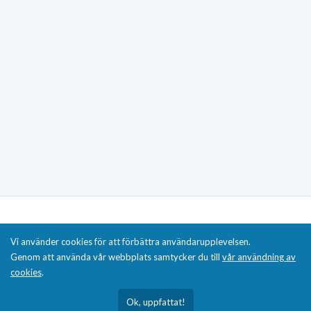
Sitemap
Vi använder cookies för att förbättra användarupplevelsen.
Genom att använda vår webbplats samtycker du till
vår användning av
cookies
.
Disclaimer
Ok, uppfattat!
Innehållet på sparglad.se är endast för informations- och