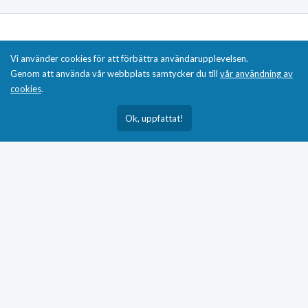
Om Kostnörd
Vi använder cookies för att förbättra användarupplevelsen.
Integritetspolicy
Genom att använda vår webbplats samtycker du till
vår användning av
cookies
.
Kontakta oss
Ok, uppfattat!
Användarvillkor
Sitemap
Disclaimer
Innehållet på kostnörd.se är endast avsett för
informations- och utbildningsändamål. Vi ger inte
medicinsk rådgivning, diagnos eller behandling. Rådfråga
alltid legitimerad vårdpersonal om du har frågor som rör
din hälsa eller användning av kosttillskott. Produkter och