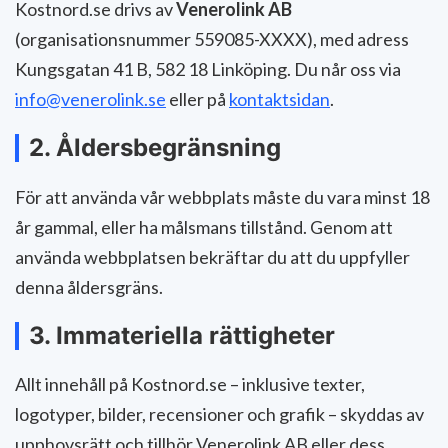
Kostnord.se drivs av
Venerolink AB
(organisationsnummer 559085-XXXX), med adress
Kungsgatan 41 B, 582 18 Linköping. Du når oss via
info@venerolink.se
eller på
kontaktsidan
.
2. Åldersbegränsning
För att använda vår webbplats måste du vara minst 18
år gammal, eller ha målsmans tillstånd. Genom att
använda webbplatsen bekräftar du att du uppfyller
denna åldersgräns.
3. Immateriella rättigheter
Allt innehåll på Kostnord.se – inklusive texter,
logotyper, bilder, recensioner och grafik – skyddas av
upphovsrätt och tillhör Venerolink AB eller dess